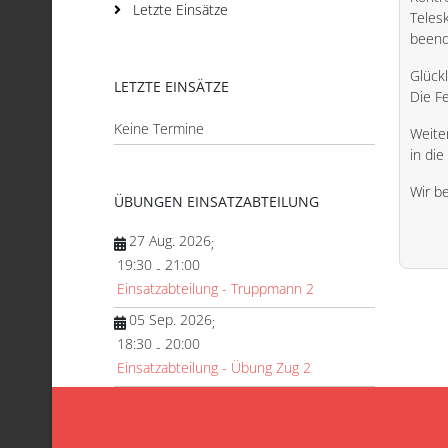
Letzte Einsätze
Teles
beend
Glückl
LETZTE EINSÄTZE
Die F
Keine Termine
Weite
in die
Wir b
ÜBUNGEN EINSATZABTEILUNG
27 Aug. 2026
;
19:30
21:00
-
Einsatzabteilung - Truppmann 2
05 Sep. 2026
;
18:30
20:00
-
Einsatzabteilung - Übung Zug 2