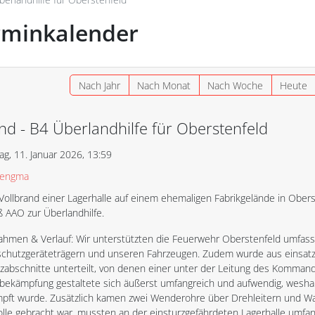
rminkalender
Nach Jahr
Nach Monat
Nach Woche
Heute
nd - B4 Überlandhilfe für Oberstenfeld
ag, 11. Januar 2026, 13:59
sengma
 Vollbrand einer Lagerhalle auf einem ehemaligen Fabrikgelände in Ober
 AAO zur Überlandhilfe.
hmen & Verlauf: Wir unterstützten die Feuerwehr Oberstenfeld umfa
chutzgeräteträgern und unseren Fahrzeugen. Zudem wurde aus einsatzta
tzabschnitte unterteilt, von denen einer unter der Leitung des Kommand
bekämpfung gestaltete sich äußerst umfangreich und aufwendig, wesh
pft wurde. Zusätzlich kamen zwei Wenderohre über Drehleitern und W
olle gebracht war, mussten an der einsturzgefährdeten Lagerhalle umfa