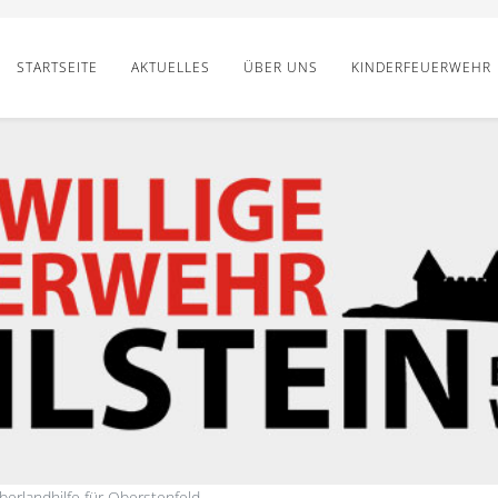
STARTSEITE
AKTUELLES
ÜBER UNS
KINDERFEUERWEHR
berlandhilfe für Oberstenfeld