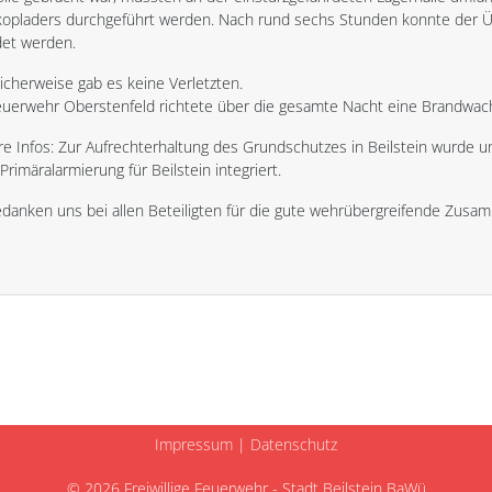
kopladers durchgeführt werden. Nach rund sechs Stunden konnte der Üb
et werden.
icherweise gab es keine Verletzten.
euerwehr Oberstenfeld richtete über die gesamte Nacht eine Brandwach
re Infos: Zur Aufrechterhaltung des Grundschutzes in Beilstein wurde 
 Primäralarmierung für Beilstein integriert.
edanken uns bei allen Beteiligten für die gute wehrübergreifende Zusa
Impressum
|
Datenschutz
© 2026 Freiwillige Feuerwehr - Stadt Beilstein BaWü