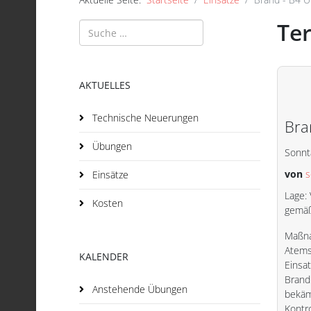
Te
Suchen
AKTUELLES
Technische Neuerungen
Bra
Übungen
Sonnt
von
Einsätze
Lage:
Kosten
gemäß
Maßna
Atems
KALENDER
Einsa
Brand
Anstehende Übungen
bekäm
Kontr