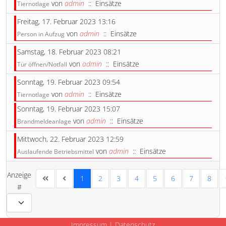
von
admin
:: Einsätze
Tiernotlage
Freitag, 17. Februar 2023 13:16
von
admin
:: Einsätze
Person in Aufzug
Samstag, 18. Februar 2023 08:21
von
admin
:: Einsätze
Tür öffnen/Notfall
Sonntag, 19. Februar 2023 09:54
von
admin
:: Einsätze
Tiernotlage
Sonntag, 19. Februar 2023 15:07
von
admin
:: Einsätze
Brandmeldeanlage
Mittwoch, 22. Februar 2023 12:59
von
admin
:: Einsätze
Auslaufende Betriebsmittel
Limite der Paginierungsliste
Anzeige
1
2
3
4
5
6
7
8
#
Impressum
|
Datenschutz