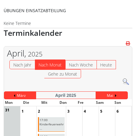
ÜBUNGEN EINSATZABTEILUNG
Keine Termine
Terminkalender
April,
2025
Nach Jahr
Nach Monat
Nach Woche
Heute
Gehe zu Monat
April 2025
März
Mai
Mon
Die
Mit
Don
Fre
Sam
Son
31
1
2
3
4
5
6
17:00
Kinderfeuerwehr
...