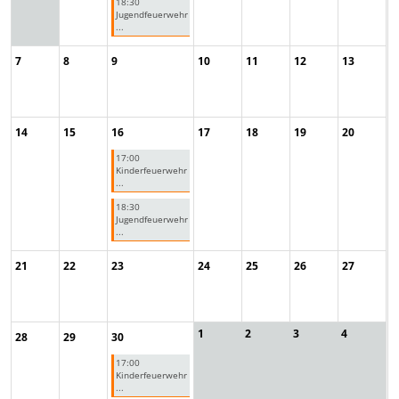
18:30
Jugendfeuerwehr
...
7
8
9
10
11
12
13
14
15
16
17
18
19
20
17:00
Kinderfeuerwehr
...
18:30
Jugendfeuerwehr
...
21
22
23
24
25
26
27
1
2
3
4
28
29
30
17:00
Kinderfeuerwehr
...